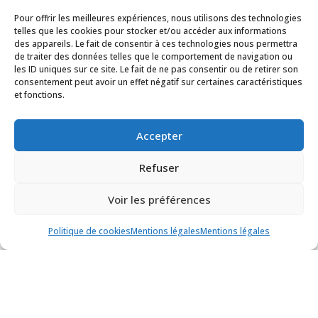
Pour offrir les meilleures expériences, nous utilisons des technologies
telles que les cookies pour stocker et/ou accéder aux informations
des appareils. Le fait de consentir à ces technologies nous permettra
de traiter des données telles que le comportement de navigation ou
les ID uniques sur ce site. Le fait de ne pas consentir ou de retirer son
consentement peut avoir un effet négatif sur certaines caractéristiques
et fonctions.
Trop sensible pour vous
affirmer ?
Accepter
|
Mar 2026
Confiance
,
Haut Potentiel Intellectuel
Refuser
L’assertivité est une clé durable de confiance
professionnelle et relationnelle, gage de respect, de
Voir les préférences
crédibilité et d’efficacité.
Politique de cookies
Mentions légales
Mentions légales